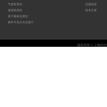
气质联用仪
仪器租赁
液质联用仪
技术文章
原子吸收光谱仪
紫外可见分光光度计
版权所有 © 上海硅