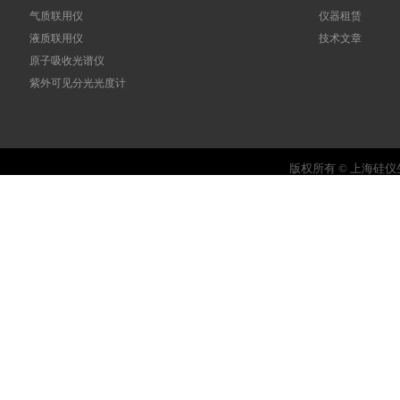
气质联用仪
仪器租赁
液质联用仪
技术文章
原子吸收光谱仪
紫外可见分光光度计
版权所有 © 上海硅