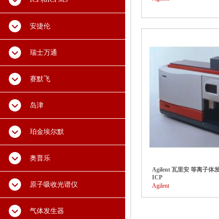
安捷伦
瑞士万通
赛默飞
岛津
珀金埃尔默
奥普乐
Agilent 瓦里安 等离子体发
ICP
原子吸收光谱仪
Agilent
气体发生器