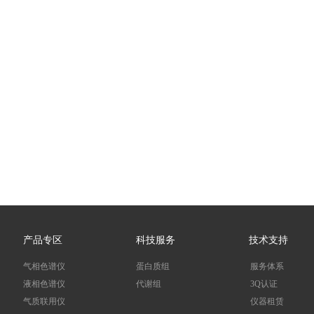
产品专区
科技服务
技术支持
气相色谱仪
蛋白质组
服务体系
液相色谱仪
代谢组
3Q认证
气质联用仪
仪器租赁