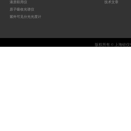
液质联用仪
技术文章
原子吸收光谱仪
紫外可见分光光度计
版权所有 © 上海硅