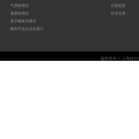
气质联用仪
仪器租赁
液质联用仪
技术文章
原子吸收光谱仪
紫外可见分光光度计
版权所有 © 上海硅