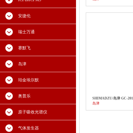
安捷伦
瑞士万通
赛默飞
岛津
珀金埃尔默
奥普乐
SHIMADZU/岛津 GC-2
岛津
原子吸收光谱仪
气体发生器