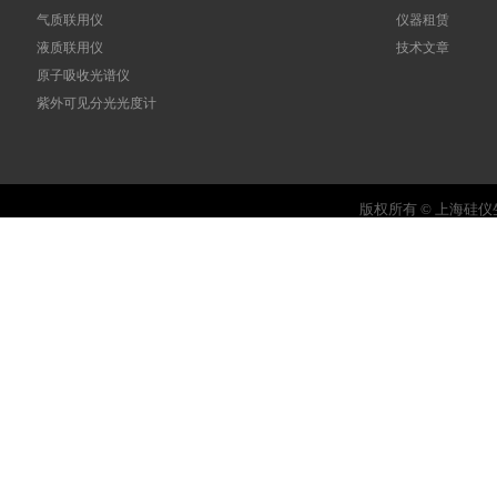
气质联用仪
仪器租赁
液质联用仪
技术文章
原子吸收光谱仪
紫外可见分光光度计
版权所有 © 上海硅