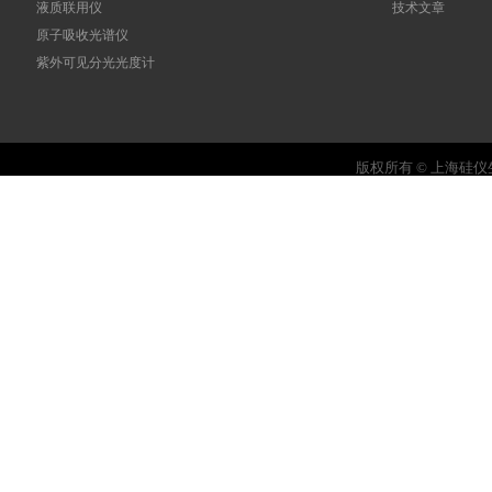
液质联用仪
技术文章
原子吸收光谱仪
紫外可见分光光度计
版权所有 © 上海硅