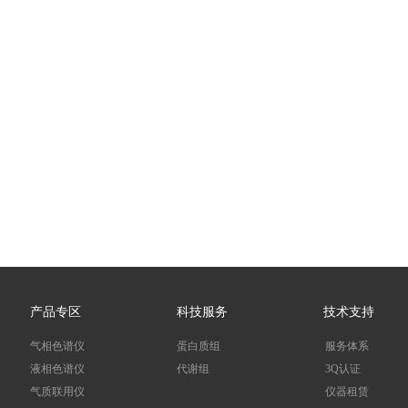
产品专区
科技服务
技术支持
气相色谱仪
蛋白质组
服务体系
液相色谱仪
代谢组
3Q认证
气质联用仪
仪器租赁