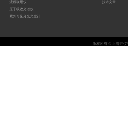
液质联用仪
技术文章
原子吸收光谱仪
紫外可见分光光度计
版权所有 © 上海硅