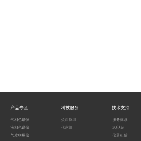
产品专区
科技服务
技术支持
气相色谱仪
蛋白质组
服务体系
液相色谱仪
代谢组
3Q认证
气质联用仪
仪器租赁