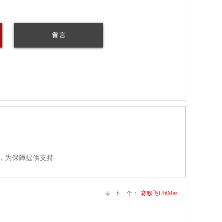
留 言
量，为保障提供支持
下一个：
赛默飞UltiMat......