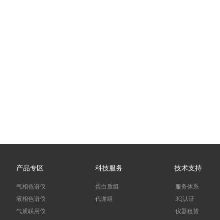
产品专区
科技服务
技术支持
气相色谱仪
蛋白质组
服务体系
液相色谱仪
代谢组
3Q认证
气质联用仪
仪器租赁