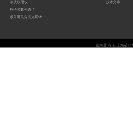
液质联用仪
技术文章
原子吸收光谱仪
紫外可见分光光度计
版权所有 © 上海硅